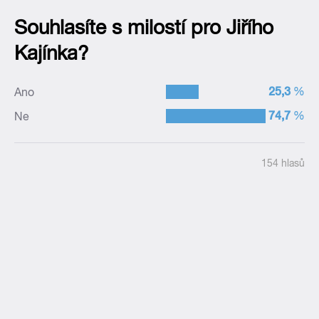
Souhlasíte s milostí pro Jiřího
Kajínka?
–
25,3
%
Ano
–
74,7
%
Ne
154 hlasů