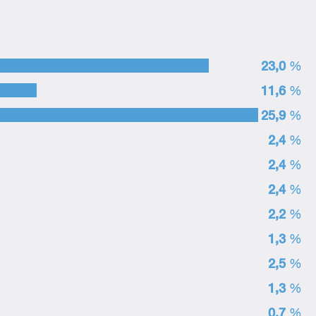
23,0
%
11,6
%
25,9
%
2,4
%
2,4
%
2,4
%
2,2
%
1,3
%
2,5
%
1,3
%
0,7
%