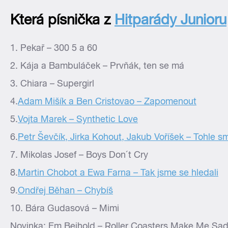
Která písnička z
Hitparády Junioru
1. Pekař – 300 5 a 60
2. Kája a Bambuláček – Prvňák, ten se má
3. Chiara – Supergirl
4.
Adam Mišík a Ben Cristovao – Zapomenout
5.
Vojta Marek – Synthetic Love
6.
Petr Ševčík, Jirka Kohout, Jakub Voříšek – Tohle s
7. Mikolas Josef – Boys Don´t Cry
8.
Martin Chobot a Ewa Farna – Tak jsme se hledali
9.
Ondřej Běhan – Chybíš
10. Bára Gudasová – Mimi
Novinka: Em Beihold – Roller Coasters Make Me Sa