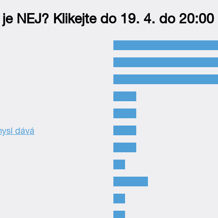
je NEJ? Klikejte do 19. 4. do 20:00
–
–
–
–
–
mysl dává
–
–
–
–
–
d
–