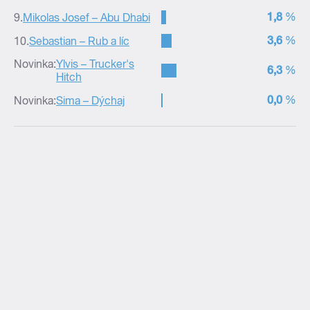
–
1,8
%
9.
Mikolas Josef – Abu Dhabi
–
3,6
%
10.
Sebastian – Rub a líc
Novinka:
Ylvis – Trucker's
–
6,3
%
Hitch
–
0,0
%
Novinka:
Sima – Dýchaj