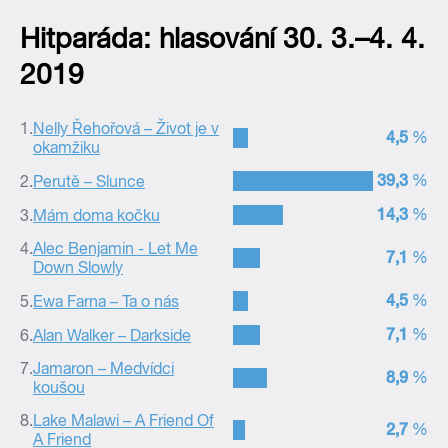
Hitparáda: hlasování 30. 3.–4. 4.
2019
1.
Nelly Řehořová – Život je v
–
4,5
%
okamžiku
–
39,3
%
2.
Perutě – Slunce
–
14,3
%
3.
Mám doma kočku
4.
Alec Benjamin - Let Me
–
7,1
%
Down Slowly
–
4,5
%
5.
Ewa Farna – Ta o nás
–
7,1
%
6.
Alan Walker – Darkside
7.
Jamaron – Medvídci
–
8,9
%
koušou
8.
Lake Malawi – A Friend Of
–
2,7
%
A Friend