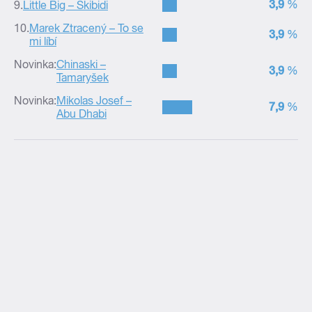
–
3,9
%
9.
Little Big – Skibidi
10.
Marek Ztracený – To se
–
3,9
%
mi líbí
Novinka:
Chinaski –
–
3,9
%
Tamaryšek
Novinka:
Mikolas Josef –
–
7,9
%
Abu Dhabi