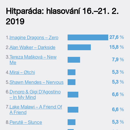
Hitparáda: hlasování 16.–21. 2.
2019
–
27,6
%
1.
Imagine Dragons – Zero
–
15,8
%
2.
Alan Walker – Darkside
3.
Tereza Mašková – New
–
7,9
%
Me
–
5,3
%
4.
Mirai – Øtchi
–
5,3
%
5.
Shawn Mendes – Nervous
6.
Dynoro & Gigi D’Agostino
–
6,6
%
– In My Mind
7.
Lake Malawi – A Friend Of
–
6,6
%
A Friend
–
5,3
%
8.
Perutě – Slunce