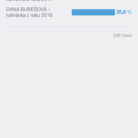
DANA BUREŠOVÁ –
–
35,8
%
nahrávka z roku 2016
296 hlasů