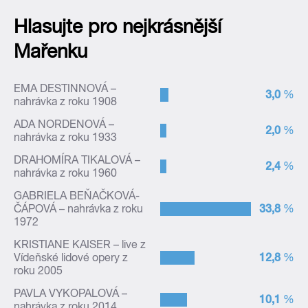
Hlasujte pro nejkrásnější
Mařenku
EMA DESTINNOVÁ –
–
3,0
%
nahrávka z roku 1908
ADA NORDENOVÁ –
–
2,0
%
nahrávka z roku 1933
DRAHOMÍRA TIKALOVÁ –
–
2,4
%
nahrávka z roku 1960
GABRIELA BEŇAČKOVÁ-
–
33,8
%
ČÁPOVÁ – nahrávka z roku
1972
KRISTIANE KAISER – live z
–
12,8
%
Vídeňské lidové opery z
roku 2005
PAVLA VYKOPALOVÁ –
–
10,1
%
nahrávka z roku 2014